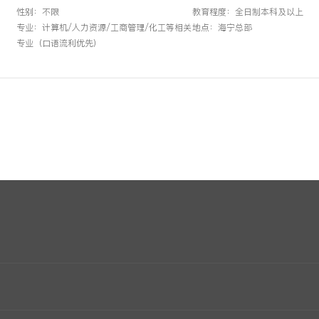
性别：不限
教育程度：全日制本科及以上
专业：计算机/人力资源/工商管理/化工等相关
地点：海宁总部
专业（口语流利优先）