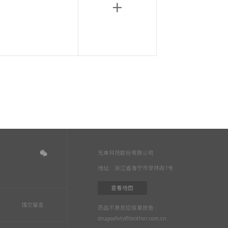
兄弟科技股份有限公司
地址：浙江省海宁市学林街1号
查看地图
药品不良反应信息报告：
drugsafety@brother.com.cn