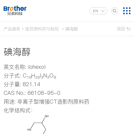
EN
返回
产品服务
医药原料药与制剂
碘海醇
碘海醇
英文名称: Iohexol
分子式: C
H
I
N
O
19
26
3
3
9
分子量: 821.14
CAS No.: 66108-95-0
用途: 非离子型增强CT造影剂原料药
化学结构式：