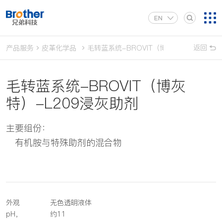
EN
返回
产品服务
皮革化学品
毛转蓝系统-BROVIT（博灰特）-L209浸
毛转蓝系统-BROVIT（博灰
特）-L209浸灰助剂
主要组份：
有机胺与特殊助剂的混合物
外观
无色透明液体
pH，
约11