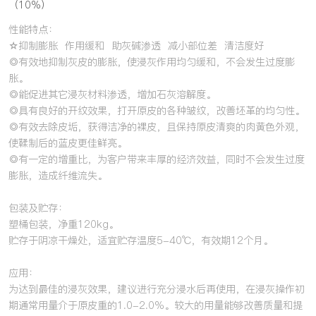
（10%）
性能特点：
☆抑制膨胀 作用缓和 助灰碱渗透 减小部位差 清洁度好
◎有效地抑制灰皮的膨胀，使浸灰作用均匀缓和，不会发生过度膨
胀。
◎能促进其它浸灰材料渗透，增加石灰溶解度。
◎具有良好的开纹效果，打开原皮的各种皱纹，改善坯革的均匀性。
◎有效去除皮垢，获得洁净的裸皮，且保持原皮清爽的肉黄色外观，
使鞣制后的蓝皮更佳鲜亮。
◎有一定的增重比，为客户带来丰厚的经济效益，同时不会发生过度
膨胀，造成纤维流失。
包装及贮存：
塑桶包装，净重120kg。
贮存于阴凉干燥处，适宜贮存温度5-40℃，有效期12个月。
应用：
为达到最佳的浸灰效果，建议进行充分浸水后再使用，在浸灰操作初
期通常用量介于原皮重的1.0-2.0%。较大的用量能够改善质量和提