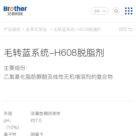
EN
返回
产品服务
皮革化学品
毛转蓝系统-H608脱脂剂
毛转蓝系统-H608脱脂剂
主要组份：
乙氧基化脂肪醇醚及线性无机增溶剂的复合物
外观
淡黄色稠状液体
pH，
约7.0
（10%）
离子性
阴离子