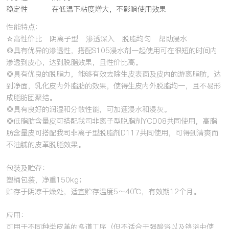
稳定性
在低温下粘度增大，不影响使用效果
性能特点：
☆高性价比 阴离子型 渗透深入 脱脂均匀 帮助浸水
◎具有优异的渗透性，搭配S105浸水剂一起使用可在很短的时间内
渗透到皮心，达到脱脂效果，且性价比高。
◎具有优良的脱脂力，能够有效去除生皮表面及皮内的游离脂肪，达
到净面，乳化皮内外脂肪的效果，使得生皮内外脱脂均一，且不易形
成脂肪团聚结。
◎具有良好的润湿和分散性能，可加速浸水和浸灰。
◎低脂肪含量皮可搭配我司非离子型脱脂剂YCD08共同使用，高脂
肪含量皮可搭配我司非离子型脱脂剂D117共同使用，可得到清爽而
不油腻的皮革脱脂效果。
包装及贮存：
塑桶包装，净重150kg；
贮存于阴凉干燥处，适宜贮存温度5～40℃，有效期12个月。
应用：
可用于不同种类皮革的多道工序（但不适合于强酸浴以及铬浴中使