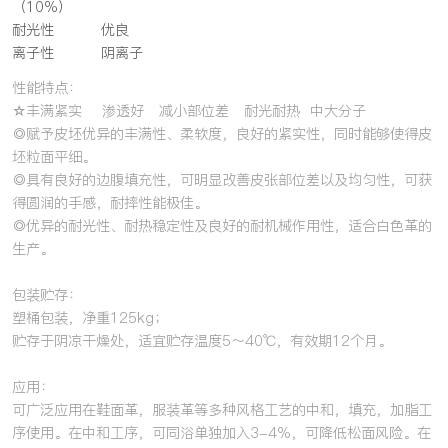
（10%）
耐光性
优良
离子性
阴离子
性能特点：
☆丰满紧实 渗透好 减小部位差 耐光耐热 中大分子
◎赋予皮坯优异的丰满性、柔软度，良好的紧实性，同时能够使得皮
坯粒面平细。
◎具有良好的边腹填充性，可明显改善皮张部位差以及均匀性，可获
得圆润的手感，耐摔性能极佳。
◎优异的耐光性、耐热稳定性及良好的耐机械作用性，适合白色革的
生产。
包装贮存：
塑桶包装，净重125kg；
贮存于阴凉干燥处，适宜贮存温度5～40℃，有效期12个月。
应用：
可广泛应用在鞋面革，服装革等多种风格工艺的中和，填充，加脂工
序使用。在中和工序，可同浴单独加入3-4%，可降低松面风险。在