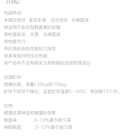
（10%）
性能特点：
☆稳定性好 紧实丰满 压花性好 手感圆润
◎适用于各类型鞋面革的加脂
◎粒面紧实，丰满，手感圆润
◎软度均匀
◎优异的染色性能和匀染性
◎具有良好的压花性能
◎产品中不含有相关法规限制的违禁物质成分
包装贮存：
塑桶包装，净重120kg或150kg；
贮存于阴凉干燥处，适宜贮存温度5～40℃，有效期12个月。
应用：
根据皮革种类和需要的效果
鞋面革 3-10%基于削匀革
纳帕鞋面 3-12%基于削匀革