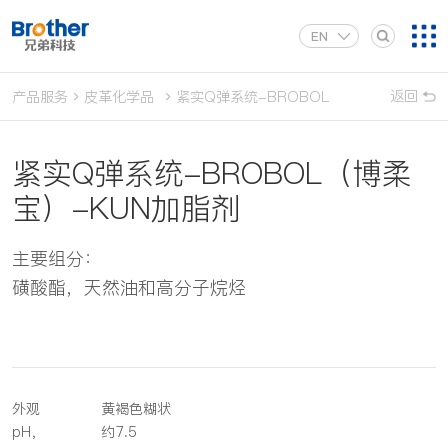
EN
返回
产品服务
皮革化学品
紧实Q弹系统-BROBOL（博柔宝）-KUN
紧实Q弹系统-BROBOL（博柔
宝）-KUN加脂剂
主要组分：
磺酸酯，天然油和高分子烷烃
外观
黄褐色糊状
pH，
约7.5