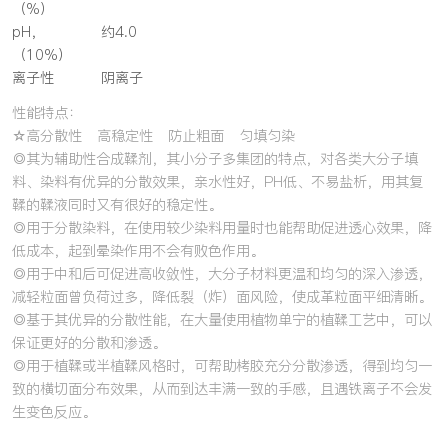
（%）
pH，
约4.0
（10%）
离子性
阴离子
性能特点：
☆高分散性 高稳定性 防止粗面 匀填匀染
◎其为辅助性合成鞣剂，其小分子多集团的特点，对各类大分子填
料、染料有优异的分散效果，亲水性好，PH低、不易盐析，用其复
鞣的鞣液同时又有很好的稳定性。
◎用于分散染料，在使用较少染料用量时也能帮助促进透心效果，降
低成本，起到晕染作用不会有败色作用。
◎用于中和后可促进高收敛性，大分子材料更温和均匀的深入渗透，
减轻粒面曾负荷过多，降低裂（炸）面风险，使成革粒面平细清晰。
◎基于其优异的分散性能，在大量使用植物单宁的植鞣工艺中，可以
保证更好的分散和渗透。
◎用于植鞣或半植鞣风格时，可帮助栲胶充分分散渗透，得到均匀一
致的横切面分布效果，从而到达丰满一致的手感，且遇铁离子不会发
生变色反应。