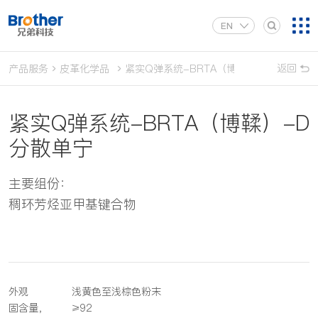
EN
返回
产品服务
皮革化学品
紧实Q弹系统-BRTA（博鞣）-D分散单宁
紧实Q弹系统-BRTA（博鞣）-D
分散单宁
主要组份：
稠环芳烃亚甲基键合物
外观
浅黄色至浅棕色粉末
固含量，
≥92