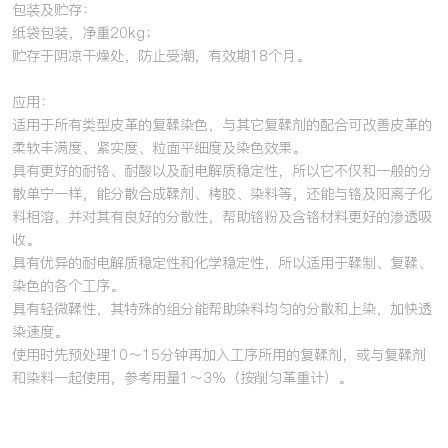
包装及贮存：
纸袋包装，净重20kg；
贮存于阴凉干燥处，防止受潮，有效期18个月。
应用：
适用于所有类型皮革的复鞣染色，与其它复鞣剂的配合可改善皮革的
柔软丰满度、紧实度、粒面平细度及染色效果。
具有更好的耐铬、耐酸以及耐电解质稳定性，所以它不仅和一般的分
散单宁一样，能分散合成鞣剂、栲胶、染料等，还能与铬及阳离子化
料相溶，并对其有良好的分散性，帮助铬粉及含铬材料更好的渗透吸
收。
具有优异的耐电解质稳定性和化学稳定性，所以适用于鞣制、复鞣、
染色的各个工序。
具有轻微鞣性，其特殊的组分能帮助染料均匀的分散和上染，加快透
染速度。
使用时先预处理10～15分钟再加入工序所用的复鞣剂，或与复鞣剂
和染料一起使用，参考用量1～3%（按削匀革重计）。