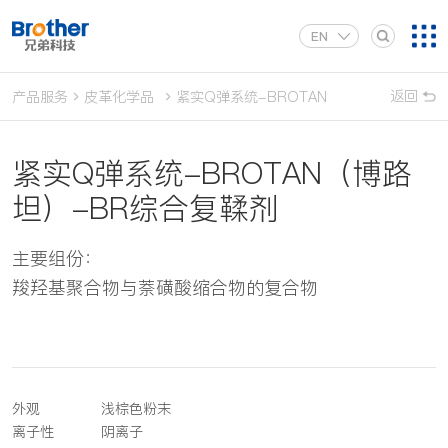
EN
返回
产品服务
皮革化学品
紧实Q弹系统-BROTAN（博路坦）-BR综
紧实Q弹系统-BROTAN（博路
坦）-BR综合复鞣剂
主要组份：
羧羟基聚合物与萘磺酸缩合物的复合物
外观
浅棕色粉末
离子性
阴离子