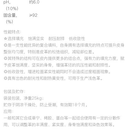
pH，
约6.0
（10%）
固含量，
≥92
（%）
性能特点：
☆选择填充 饱满坚实 耐压耐摔 低收敛性
◎是一支性能优异的复合填料，自身拥有选择填充的特点可提升皮身
整张均匀度，特别是皮革的松弛组织，减轻部位差。
◎其特殊的结构可在皮内提供更多的结合点，强有力的填充力度，赋
予皮革饱满度、坚实的身骨，增强革坯的抗压性能和耐摔性。
◎低收敛性，增进粒面紧实性能同时不会造成过度粗面现象。
◎具有出色的耐光性和耐热黄变性，可用于生产浅色革。
包装及贮存：
袋装包装，净重25kg；
贮存于阴凉干燥处，防止受潮，有效期18个月。
应用：
一般和其它合成单宁、栲胶、蛋白等一起结合使用有一定的分散作
用，可以调整革的丰满度、紧实度、身骨饱满度和染色效果等。