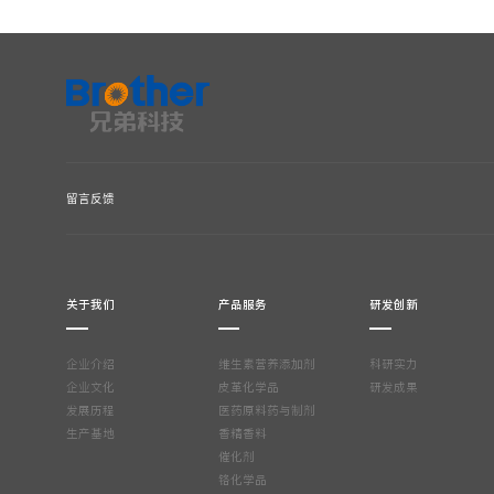
关于我们
产品服务
研发创新
企业介绍
维生素营养添加剂
科研实力
企业文化
皮革化学品
研发成果
发展历程
医药原料药与制剂
生产基地
香精香料
催化剂
铬化学品