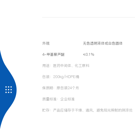
外观
无色透明液体或白色固体
4-甲基藜芦醚
≤0.1%
用途：医药中间体、化工原料
包装：200kg/HDPE桶
保质期：原包装24个月
质量标准：企业标准
贮存：产品应储存于干燥、通风，避免阳光照射的阴凉处