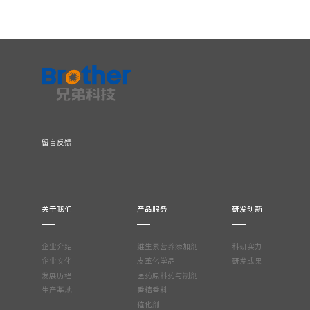
关于我们
产品服务
研发创新
企业介绍
维生素营养添加剂
科研实力
企业文化
皮革化学品
研发成果
发展历程
医药原料药与制剂
生产基地
香精香料
催化剂