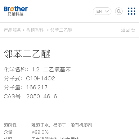
EN
返回
产品服务
香精香料
邻苯二乙醚
邻苯二乙醚
化学名称：1,2-二乙氧基苯
分子式：C10H14O2
分子量：166.217
CAS号：2050-46-6
溶解性
难溶于水，易溶于一般有机溶剂
含量
≥99.0%