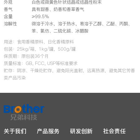
外观
白色或微黄色针状结晶或结晶性粉末
香气
具有甜香、奶香和香草香气
含量
≥99.5%
溶解性
微溶于冷水，溶于热水，易溶于乙醇、乙醚、丙酮、
苯、氯仿、二硫化碳、冰醋酸
用途：食用香精原料、日化香精原料
包装：25kg/箱，1kg/罐，500g/罐
保质期：原包装36个月
质量标准：GB, FCC, USP等标准要求
贮存：阴凉、干燥处贮存，避免阳光直射，远离热源，避免其它芳香
类产品污染
关于我们
产品服务
研发创新
社会责任